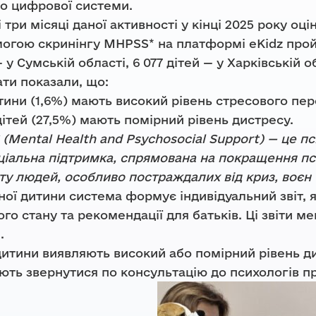
до цифрової системи.
 три місяці даної активності у кінці 2025 року оці
огою скринінгу MHPSS* на платформі eKidz пройш
 у Сумській області, 6 077 дітей — у Харківській об
ти показали, що:
тини (1,6%) мають високий рівень стресового пе
дітей (27,5%) мають помірний рівень дистресу.
(Mental Health and Psychosocial Support) — це пс
іальна підтримка, спрямована на покращення пси
у людей, особливо постраждалих від криз, воєн 
ої дитини система формує індивідуальний звіт, я
го стану та рекомендації для батьків. Ці звіти 
.
дитини виявляють високий або помірний рівень д
ть звернутися по консультацію до психологів пр