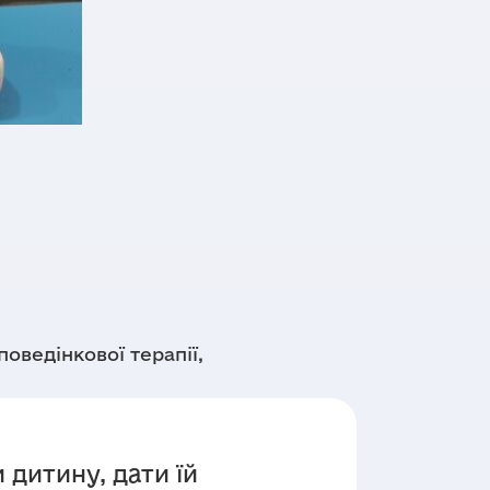
оведінкової терапії,
 дитину, дати їй