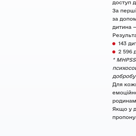
доступ 
За перші
за допом
дитина —
Результа
143 ди
2 596 
* MHPSS 
психосоц
добробут
Для кожн
емоційно
родинам
Якщо у 
пропоную