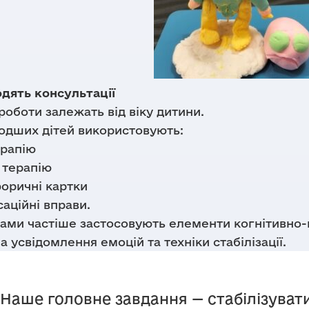
одять консультації
оботи залежать від віку дитини.
одших дітей використовують:
ерапію
 терапію
оричні картки
аційні вправи.
ками частіше застосовують елементи когнітивно-п
а усвідомлення емоцій та техніки стабілізації.
Наше головне завдання — стабілізувати