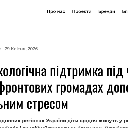
Про нас
Проекти
Бренди
Бл
29 Квітня, 2026
ологічна підтримка під ч
фронтових громадах допо
ьним стресом
рдонних регіонах України діти щодня живуть у р