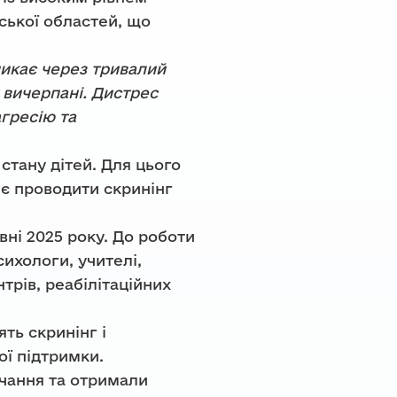
ської областей, що
никає через тривалий
 вичерпані. Дистрес
агресію та
стану дітей. Для цього
є проводити скринінг
вні 2025 року. До роботи
сихологи, учителі,
трів, реабілітаційних
ть скринінг і
ої підтримки.
вчання та отримали