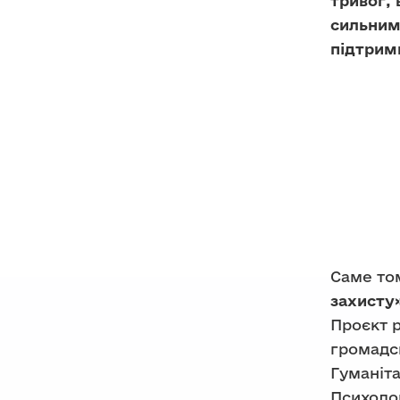
тривог, 
сильним
підтрим
Саме то
захисту
Проєкт р
громадс
Гуманіта
Психолог