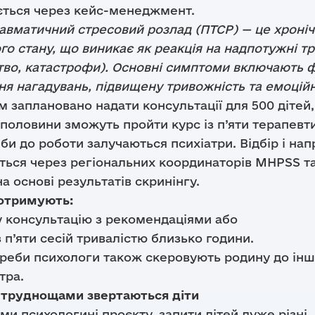
ється через кейс-менеджмент.
равматичний стресовий розлад (ПТСР) — це хроні
го стану, що виникає як реакція на надпотужні тра
тво, катастрофи). Основні симптоми включають
Надіслати
я нагадувань, підвищену тривожність та емоційн
м заплановано надати консультації для 500 діте
Надіслати
половини зможуть пройти курс із п’яти терапевти
би до роботи залучаються психіатри. Відбір і на
ться через регіональних координаторів MHPSS та
а основі результатів скринінгу.
отримують:
у консультацію з рекомендаціями або
з п’яти сесій тривалістю близько години.
треби психологи також скеровують родину до інш
тра.
 труднощами звертаються діти
ми психологині проєкту, запити дітей дуже різні, 