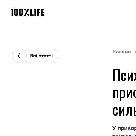
Новини
Всі статті
Псих
при
сил
У прико