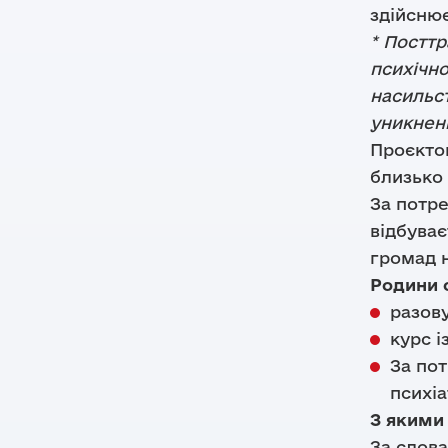
здійсню
* Постт
психічно
насильс
уникненн
Проєкто
близько 
За потре
відбуває
громад н
Родини 
разов
курс і
За по
психіа
З якими
За слова