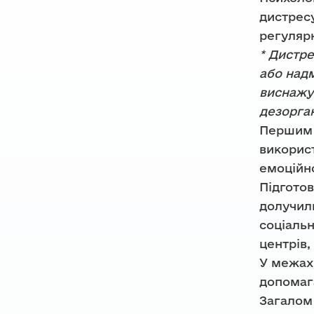
дистресу
регулярн
* Дистре
або надм
виснажує
дезорган
Першим е
викорис
емоційно
Підготов
долучили
соціальн
центрів,
У межах 
допомага
Загалом 