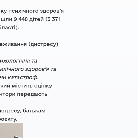
нку психічного здоров’я
ли 9 448 дітей (3 371
ласті).
реживання (дистресу)
ихологічна та
хічного здоров’я та
чи катастроф.
кий містить оцінку
ментори передають
истресу, батькам
оєкту.