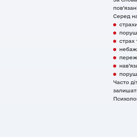
пов’язан
Серед н
страхи
поруш
страх
небаж
переж
нав’яз
поруш
Часто ді
залишати
Психоло