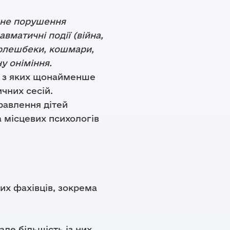
чне порушення
вматичні події (війна,
 флешбеки, кошмари,
у оніміння.
й, з яких щонайменше
чних сесій.
правлення дітей
 місцевих психологів
их фахівців, зокрема
але більшість із них