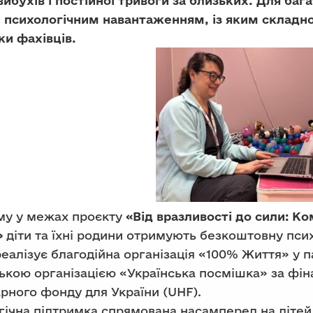
вибухів і постійної тривоги за близьких. Для бага
 психологічним навантаженням, із яким складно
ки фахівців.
му у межах проєкту
«Від вразливості до сили: Ко
»
діти та їхні родини отримують безкоштовну пси
еалізує благодійна організація «100% Життя» у п
ькою організацією «Українська посмішка» за фін
рного фонду для України (UHF).
ічна підтримка спрямована насамперед на дітей