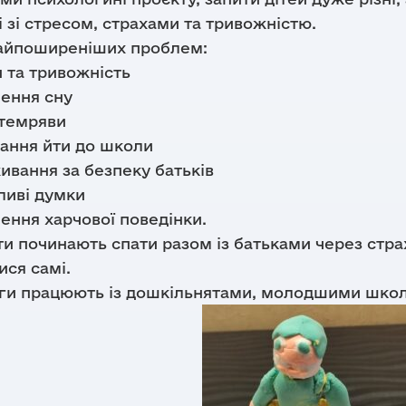
і зі стресом, страхами та тривожністю.
айпоширеніших проблем:
 та тривожність
ення сну
 темряви
ання йти до школи
ивання за безпеку батьків
ливі думки
ення харчової поведінки.
ти починають спати разом із батьками через стра
ся самі.
ги працюють із дошкільнятами, молодшими школя