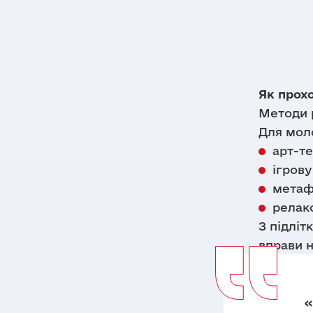
Як прох
Методи р
Для мол
арт-т
ігрову
метаф
релакс
З підліт
вправи н
«