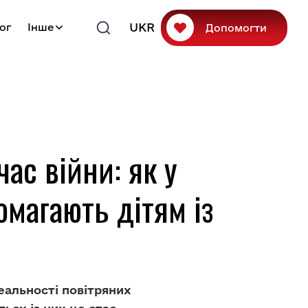
UKR
ог
Інше
Допомогти
ас війни: як у
магають дітям із
еальності повітряних