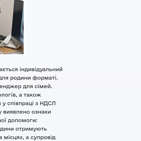
ається індивідуальний
 для родини форматі.
енджер для сімей.
логів, а також
 у співпраці з НДСЛ
рів,
у виявлено ознаки
ою
ної допомоги:
родини отримують
 місцях, а супровід