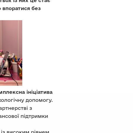
тьох із них це стає
 впоратися без
мплексна ініціатива
хологічну допомогу.
артнерстві з
ансової підтримки
 із високим рівнем