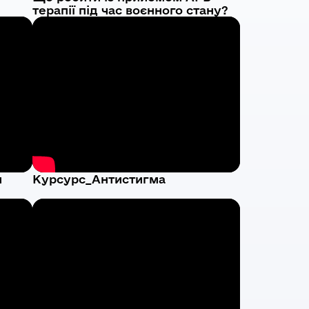
терапії під час воєнного стану?
я
Курсурс_Антистигма
рів,
ою