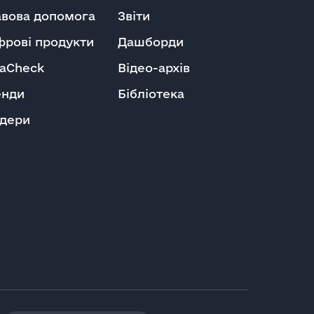
вова допомога
Звіти
рові продукти
Дашборди
aCheck
Відео-архів
енди
Бібліотека
ндери