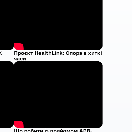
%
Проєкт HealthLink: Опора в хиткі
часи
Що робити із прийомом АРВ-