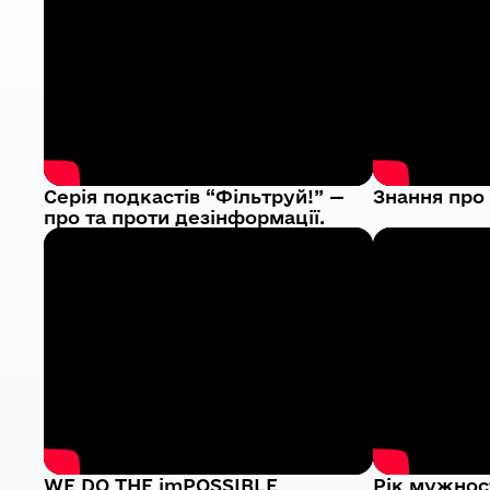
Серія подкастів “Фільтруй!” —
Знання про
про та проти дезінформації.
WE DO THE imPOSSIBLE
Рік мужнос