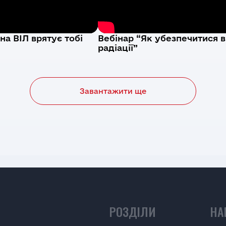
на ВІЛ врятує тобі
Вебінар “Як убезпечитися в
Надіслати
радіації”
Надіслати
Завантажити ще
РОЗДІЛИ
НА