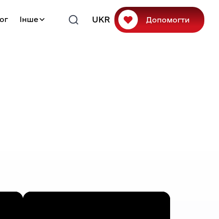
UKR
ог
Інше
Допомогти