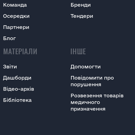
Команда
Бренди
Осередки
Тендери
Надіслати
Партнери
Блог
МАТЕРІАЛИ
ІНШЕ
Надіслати
Звіти
Допомогти
Дашборди
Повідомити про
порушення
Відео-архів
Розвезення товарів
Бібліотека
медичного
призначення