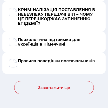
Напрямки
Команда
Осередки
КРИМІНАЛІЗАЦІЯ ПОСТАВЛЕННЯ В
Правова допомога
Партнери
Матеріали
НЕБЕЗПЕКУ ПЕРЕДАЧІ ВІЛ – ЧОМУ
Цифрові продукти
ЦЕ ПЕРЕШКОДЖАЄ ЗУПИНЕННЮ
Тендери
ЕПІДЕМІЇ?
Звіти
DataCheck
Дашборди
Бренди
Відео-архів
Психологічна підтримка для
Документи
українців в Німеччині
Правила поведінки постачальників
Завантажити ще