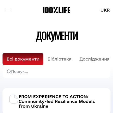
UKR
UKR
ПРО НАС
ДОКУМЕНТИ
ПРОЕКТИ
БРЕНДИ
Всі документи
Бібліотека
Дослідження
БЛОГ
FROM EXPERIENCE TO ACTION:
Розділи
Community-led Resilience Models
from Ukraine
Вакансії