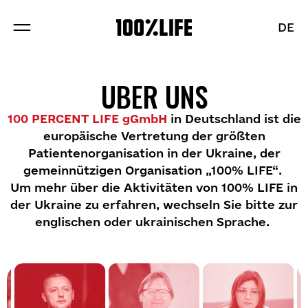
DE
DE
ÜBER UNS
ÜBER UNS
PROJEKTE
100 PERCENT LIFE
gGmbH
in
Deutschland
ist
die
europäische
Vertretung
der
größten
BLOG
Patientenorganisation
in
der
Ukraine
,
der
gemeinnützigen
Organisation
„100% LIFE“.
Um
mehr
über
die
Aktivitäten
von
100% LIFE
i
n
d
e
r
Ukrai
n
e
z
u
erfahr
en
,
wechse
l
n
S
i
e
bit
t
e
z
u
r
englisch
e
n
od
e
r
ukrainisch
e
n
Sprac
he
.
Abschnitte
Stellenangebote
Richtungen
Team
Partner