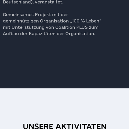
Deutschland), veranstaltet.
R
Gemeinsames Projekt mit der
M
gemeinnützigen Organisation „100 % Leben”
mit Unterstützung von Coalition PLUS zum
M
Aufbau der Kapazitäten der Organisation.
E
(
U
T
UNSERE AKTIVITÄTEN