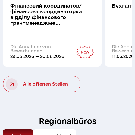
Фінансовий координатор/
Бухгалт
фінансова координаторка
відділу фінансового
грантменеджме...
Die Annahme von
Die Anna
Bewerbungen
Bewerbu
29.05.2026 — 20.06.2026
11.03.2026
Alle offenen Stellen
Regionalbüros