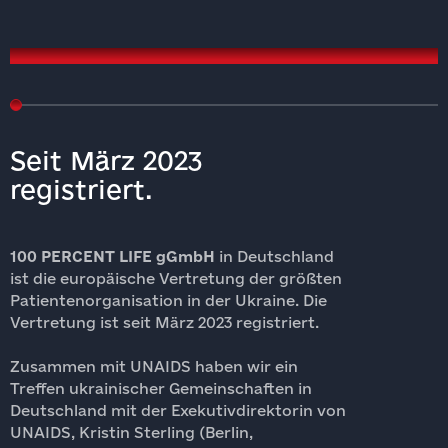
2023
2
Seit März 2023
registriert.
100 PERCENT LIFE gGmbH
in Deutschland
ist die europäische Vertretung der größten
M
Patientenorganisation in der Ukraine. Die
O
Vertretung ist seit März 2023 registriert.
U
Zusammen mit UNAIDS haben wir ein
W
Treffen ukrainischer Gemeinschaften in
Deutschland mit der Exekutivdirektorin von
K
UNAIDS, Kristin Sterling (Berlin,
D