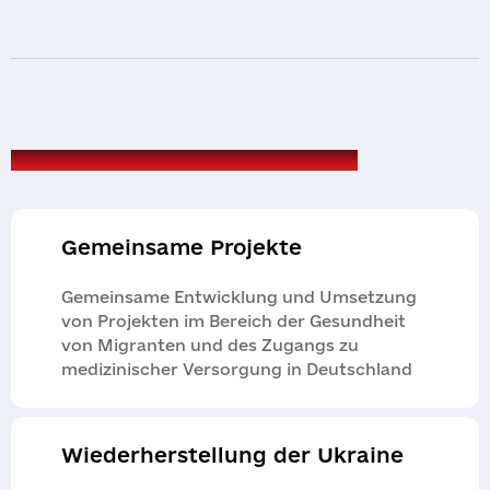
Melden Sie einen Verstoß
Wenn Sie einen Verstoß in den Projekten der
Lassen Sie sich beraten
Organisation oder der Partner vermuten,
melden Sie ihn so schnell wie möglich. Der
Bericht wird von einem unabhängigen internen
Kontrolldienst geprüft und ist einfach, sicher
Wir
sind
offen
für
Partnerschaften
und vertraulich.
Gemeinsame Projekte
Schicken
Gemeinsame Entwicklung und Umsetzung
von Projekten im Bereich der Gesundheit
von Migranten und des Zugangs zu
medizinischer Versorgung in Deutschland
Надіслати
Wiederherstellung der Ukraine