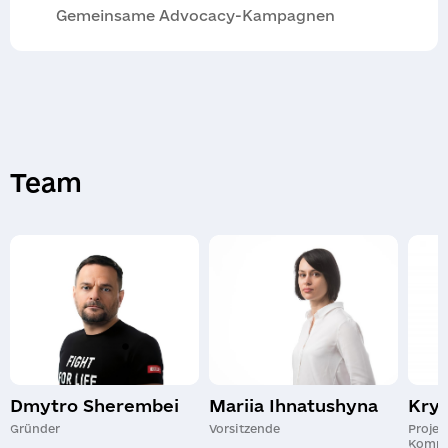
Gemeinsame Advocacy-Kampagnen
Team
Dmytro Sherembei
Mariia Ihnatushyna
Krys
Gründer
Vorsitzende
Proje
Kommu