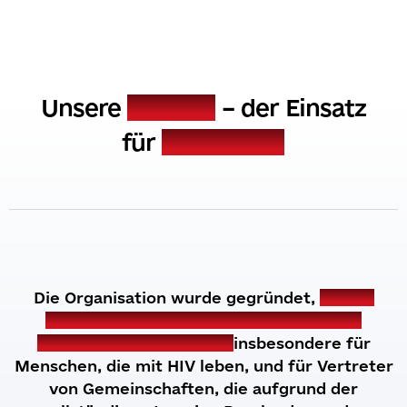
MISSION
Unsere
Mission
– der Einsatz
für
das Leben!
Die
Organisation
wurde
gegründet
,
um
die
Möglichkeiten
der
Hilfe
für
ukrainische
Patienten
zu
erweitern
,
insbesondere
für
Menschen
,
die
mit
HIV
leben
,
und
für
Vertreter
von
Gemeinschaften
,
die
aufgrund
der