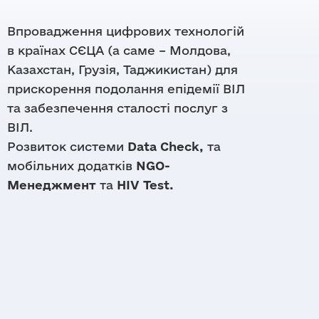
Напрямки
Команда
Осередки
Впровадження цифрових технологій
Правова допомога
Партнери
Матеріали
Цифрові продукти
в країнах СЄЦА (а саме – Молдова,
Тендери
Казахстан, Грузія, Таджикистан) для
Звіти
DataCheck
прискорення подолання епідемії ВІЛ
Дашборди
Бренди
Відео-архів
та забезпечення сталості послуг з
Документи
ВІЛ.
Розвиток системи
Data
Check
,
та
мобільних додатків
NGO-
Менеджмент
та
HIV
Test.