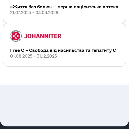
«Життя без болю» — перша пацієнтська аптека
21.07.2025 - 03.03.2026
Заявка
Контакти
QR code: Viber чат бот
Free C – Свобода від насильства та гепатиту С
01.08.2025 - 31.12.2025
Повідомити про
порушення
Отримати консультацію
Якщо ви підозрюєте порушення в проектах
організації або партнерів, повідомте про це
якомога швидше. Звіт перевіряється
незалежною службою внутрішнього
контролю; він простий, безпечний та
конфіденційний.