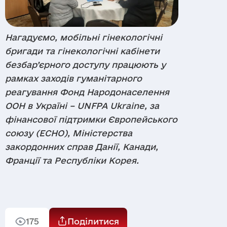
Заявка
Контакти
Нагадуємо, мобільні гінекологічні
QR code: Viber чат бот
бригади та гінекологічні кабінети
Повідомити про
безбар’єрного доступу працюють у
порушення
рамках заходів гуманітарного
Отримати консультацію
Якщо ви підозрюєте порушення в проектах
реагування Фонд Народонаселення
організації або партнерів, повідомте про це
ООН в Україні – UNFPA Ukraine, за
якомога швидше. Звіт перевіряється
фінансової підтримки Європейського
незалежною службою внутрішнього
контролю; він простий, безпечний та
союзу (ЕСНО), Міністерства
конфіденційний.
закордонних справ Данії, Канади,
Франції та Республіки Корея.
Надіслати
175
Поділитися