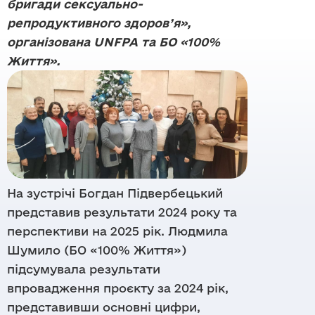
Напрямки
бригади сексуально-
Команда
Осередки
репродуктивного здоров’я»,
Правова допомога
Партнери
Матеріали
організована UNFPA та БО «100%
Цифрові продукти
Життя».
Тендери
Звіти
DataCheck
Дашборди
Бренди
Відео-архів
Документи
На зустрічі Богдан Підвербецький
представив результати 2024 року та
перспективи на 2025 рік. Людмила
Шумило (БО «100% Життя»)
підсумувала результати
впровадження проєкту за 2024 рік,
представивши основні цифри,