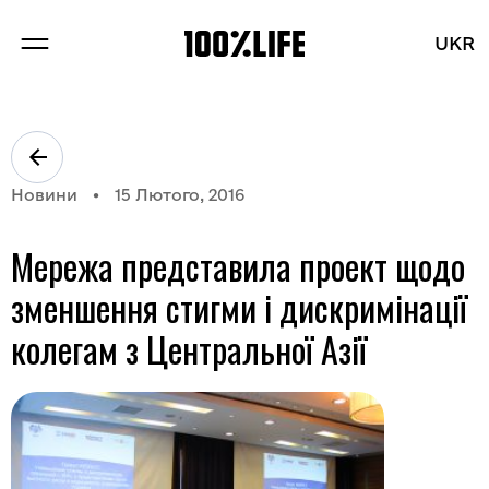
UKR
UKR
ПРО НАС
ПРОЕКТИ
Новини
15 Лютого, 2016
БРЕНДИ
Мережа представила проект щодо
БЛОГ
зменшення стигми і дискримінації
колегам з Центральної Азії
Розділи
Вакансії