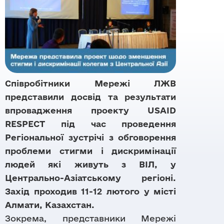
Напрямки
Команда
Осередки
Правова допомога
Партнери
Матеріали
Цифрові продукти
Тендери
Звіти
DataCheck
Дашборди
Бренди
Відео-архів
Співробітники Мережі ЛЖВ
Документи
представили досвід та результати
впровадження проекту USAID
RESPECT під час проведення
Регіональної зустрічі з обговорення
проблеми стигми і дискримінації
людей які живуть з ВІЛ, у
Центрально-Азіатському регіоні.
Захід проходив 11-12 лютого у місті
Алмати, Казахстан.
Зокрема, представники Мережі